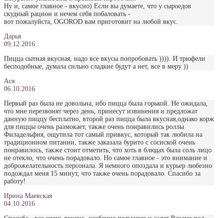
Ну и, самое главное - вкусно) Если вы думаете, что у сыроедов
скудный рацион и нечем себя побаловать -
вот пожалуйста, OGOROD вам приготовит на любой вкус.
Дарья
09.12.2016
Пицца сытная вкусная, надо все вкусы попробовать )))). И трюфели
бесподобные, думала сильно сладкие будут а нет, все в меру ))
Ася
06.10.2016
Первый раз была не довольна, ибо пицца была горькой. Не ожидала,
что мне перезвонят через день, принесут извинения и предложат
данную пиццу бесплатно, второй раз пицца была вкусная,однако корж
для пиццы очень размокает, также очень понравились роллы
Филадельфия, ощутила тот самый привкус, который так любила на
традиционном питании, также заказала бурито с сосиской очень
понравилось, также стоит отметить, что хоть в блюдах была соль лицо
не отекло, что очень порадовало. Но самое главное - это внимание и
доброжелательность персонала. Я немного опоздала и курьер любезно
подождал меня 15 минут, что также очень порадовало. Спасибо за
работу!
Ирина Маевская
04.10.2016