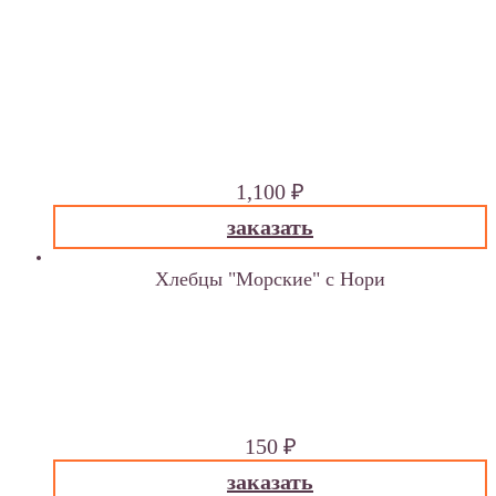
лук, овес голосеменной пророщенный, соль
гималайская розовая, базилик, орегано.
начинка: пекинская капуста , свежие томаты, лук,
огурец,перец, сыроедные соусы ручной работы —
соус «маринара», соус «моцарелла».
(по желанию можно убрать любой ингредиент,
напишите об этом с комментариях)
1,100
₽
заказать
Хлебцы "Морские" с Нори
семена подсолнечника, водоросли нори,
пророщенная гречка, кинза, сельдерей, лук,чеснок,
лимон
100 гр.
150
₽
заказать