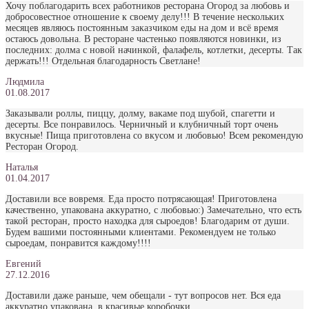
Хочу поблагодарить всех работников ресторана Огород за любовь и
добросовестное отношение к своему делу!!! В течение нескольких
месяцев являюсь постоянным заказчиком еды на дом и всё время
остаюсь довольна. В ресторане частенько появляются новинки, из
последних: долма с новой начинкой, фалафель, котлетки, десерты. Так
держать!!! Отдельная благодарность Светлане!
Людмила
01.08.2017
Заказывали роллы, пиццу, долму, вакаме под шубой, спагетти и
десерты. Все понравилось. Черничный и клубничный торт очень
вкусные! Пища приготовлена со вкусом и любовью! Всем рекомендую
Ресторан Огород.
Наталья
01.04.2017
Доставили все вовремя. Еда просто потрясающая! Приготовлена
качественно, упакована аккуратно, с любовью:) Замечательно, что есть
такой ресторан, просто находка для сыроедов! Благодарим от души.
Будем вашими постоянными клиентами. Рекомендуем не только
сыроедам, понравится каждому!!!!
Евгений
27.12.2016
Доставили даже раньше, чем обещали - тут вопросов нет. Вся еда
аккуратно упакована, в красивые коробочки.