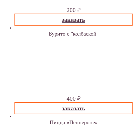
200
₽
заказать
Бурито с "колбаской"
лепешка: золотистый лен, капуста белокочанная,
томат, куркума, укроп зеленый.
начинка: колбаска (пророщенные нут и семечки, ,
красный лук, черный перец, асафетида, масло
подсолнечное нерафинированное, свекольный и
лимонный сок, гималайская соль, чеснок, кинза,
паприка, лен золотистый), морковь, капуста, соус
“томатный”, соус «моцарелла»
400
₽
заказать
Пицца «Пеппероне»
корж: семечки пророщенные,морковь/тыква, яблоко,