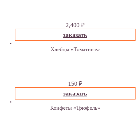
1000 гр
по предзаказу изготавливаем любой вес
2,400
₽
заказать
Хлебцы «Томатные»
лен, помидоры, чеснок, водоросли вакамэ, лимоны.
100 гр
150
₽
заказать
Конфеты «Трюфель»
чернослив, кунжут, грецкие орехи, подсолнечные
семечки, изюм, финики, какао, корица.
100 гр.