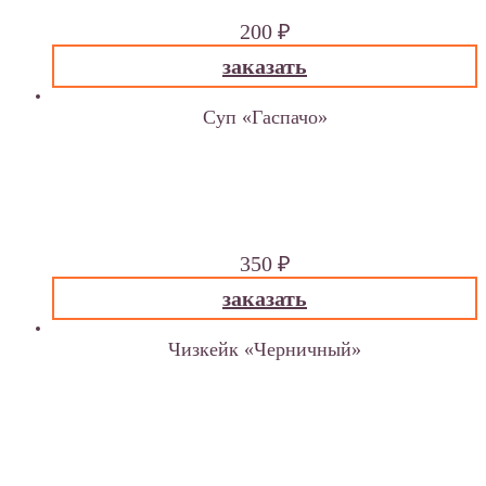
200
₽
заказать
Суп «Гаспачо»
помидор, красный лук, кабачок, красный перец чили
— одно колечко, перец болгарский, огурец, соль,
черный перец молотый, чеснок, оливковое масло.
250 гр
350
₽
заказать
Чизкейк «Черничный»
финики «каспиан»,
свежая черника, оживлённый
кешью, сырой органический виноградный сахар,
сырое органическое кокосовое масло,пророщенные
семечки, украшение — кокосовая стружка.