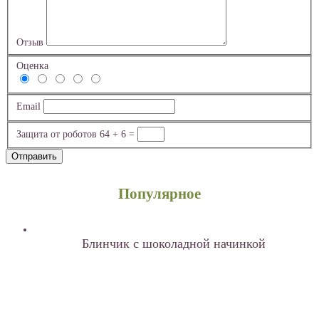
Отзыв
Оценка
Email
Защита от роботов
64 + 6 =
Отправить
Популярное
Блинчик с шоколадной начинкой
блинчик: лен золотистый, бананы, яблоки, масло
кокосовое, куркума, соль розовая гималайская;
начинка: какао, бананы, мёд
1шт.