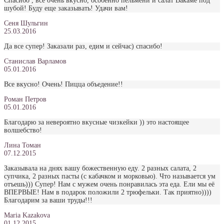
Спасибо , все очень вкусно, особенно пельмени и салат Вакаме под
шубой! Буду еще заказывать! Удачи вам!
Сеня Шульгин
25.03.2016
Да все супер! Заказали раз, едим и сейчас) спасибо!
Станислав Варламов
05.01.2016
Все вкусно! Очень! Пицца объедение!!
Роман Петров
05.01.2016
Благодарю за невероятно вкусные чизкейки )) это настоящее
волшебство!
Лина Томан
07.12.2015
Заказывала на днях вашу божественную еду. 2 разных салата, 2
супчика, 2 разных пасты (с кабачком и морковью). Что называется ум
отъешь))) Супер! Нам с мужем очень понравилась эта еда. Ели мы её
ВПЕРВЫЕ! Нам в подарок положили 2 трюфельки. Так приятно))))
Благодарим за ваши труды!!!
Maria Kazakova
01.12.2015