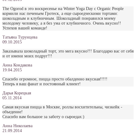
The Ogorod в это воскресенье на Winter Yoga Day с Organic People
кормили нас печеньем Гротеск, а еще сыроедческими тортами:
шоколадным и клубничным. Шоколадный понравился моему
молодому человеку, а я без ума от клубничного. Очень вкусно!!
Успехов вашей команде!
Татьяна Турунцева
09.10.2015
Заказывала шоколадный торт, это мега вкусно!!! Благодарю вас от себя
и от имени моих подруг!!!
Анна Кондакова
19.04.2015
Спасибо огромное, пицца просто обалденно вкусная!!!!!
Теперь я ваш фанат и постоянный клиент!
Дарья Корецкая
05.11.2014
Самая вкусная пицца в Москве, роллы восхитительны, чизкейк -
объедение!
Спасибо вам большое за заботу о сыроедах:)
Анна Николаева
21.09.2014