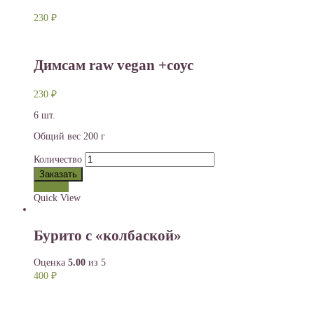
230
₽
Димсам raw vegan +соус
230
₽
6 шт.
Общий вес 200 г
Количество
Заказать
Заказать
Quick View
Бурито с «колбаской»
Оценка
5.00
из 5
400
₽