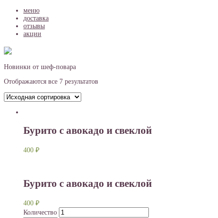
Toggle
navigation
меню
доставка
отзывы
акции
Новинки от шеф-повара
Отображаются все 7 результатов
Бурито с авокадо и свеклой
400
₽
Бурито с авокадо и свеклой
400
₽
Количество