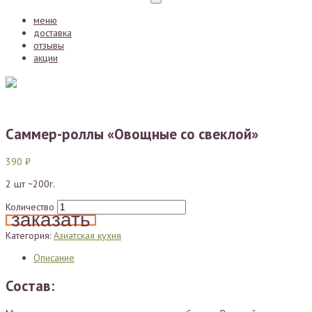
Toggle
navigation
меню
доставка
отзывы
акции
Саммер-роллы «Овощные со свеклой»
390
₽
2 шт ~200г.
Количество
заказать
Категория:
Азиатская кухня
Описание
Состав: