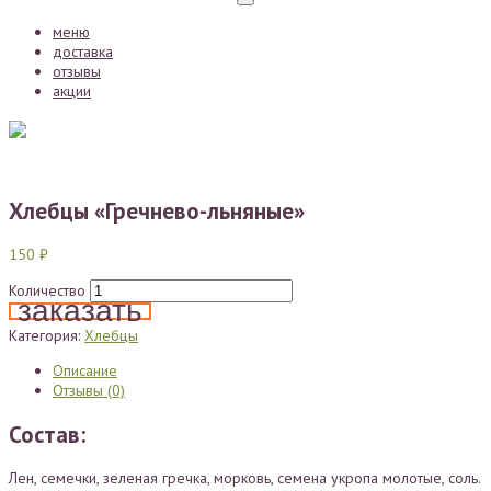
Toggle
navigation
меню
доставка
отзывы
акции
Хлебцы «Гречнево-льняные»
150
₽
Количество
заказать
Категория:
Хлебцы
Описание
Отзывы (0)
Состав:
Лен, семечки, зеленая гречка, морковь, семена укропа молотые, соль.