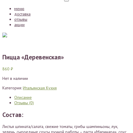
Toggle
navigation
меню
доставка
отзывы
акции
Пицца «Деревенская»
860
₽
Нет в наличии
Категория:
Итальянская Кухня
Описание
Отзывы (0)
Состав:
Листья шпината/салата, свежие томаты, грибы шампиньоны, лук,
зелень, сыроедные соусы ручной работы – паста «Маринара», соус